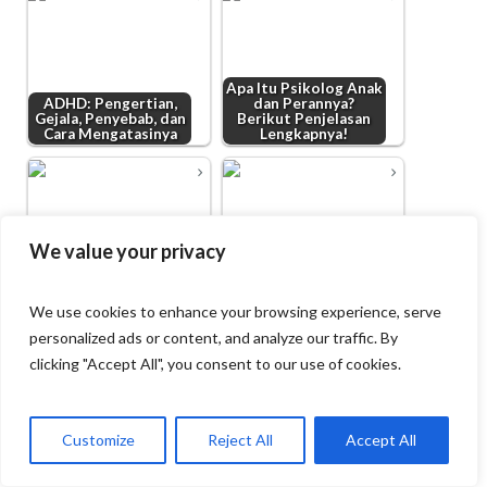
Apa Itu Psikolog Anak
ADHD: Pengertian,
dan Perannya?
Gejala, Penyebab, dan
Berikut Penjelasan
Cara Mengatasinya
Lengkapnya!
We value your privacy
Panduan Layanan
Konsultasi Psikologi
Peran, Tanggung
Anak untuk Orang
Jawab,dan Pentingnya
Tua
Psikolog Anak
We use cookies to enhance your browsing experience, serve
personalized ads or content, and analyze our traffic. By
clicking "Accept All", you consent to our use of cookies.
Customize
Reject All
Accept All
9 Rekomendasi
Play Therapy:
Psikolog Anak
Pengertian, Cara
Terbaik di Jogja
Kerja dan Manfaatnya