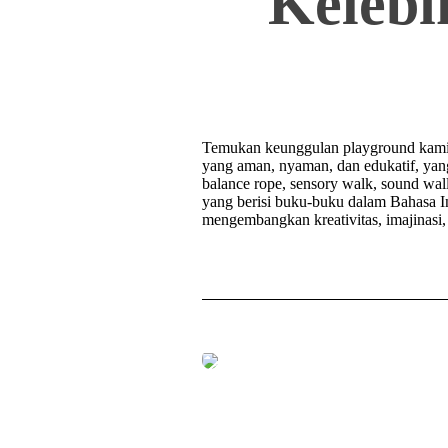
Kelebi
Temukan keunggulan playground kami 
yang aman, nyaman, dan edukatif, yan
balance rope, sensory walk, sound wall,
yang berisi buku-buku dalam Bahasa I
mengembangkan kreativitas, imajinasi,