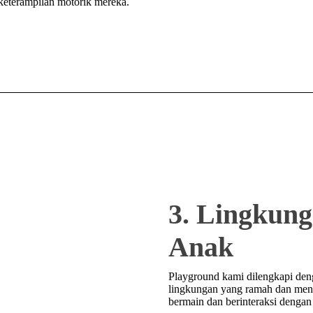
 keterampilan motorik mereka.
3. Lingkun
Anak
Playground kami dilengkapi deng
lingkungan yang ramah dan men
bermain dan berinteraksi dengan