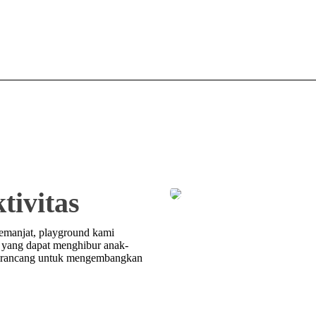
tivitas
memanjat, playground kami
 yang dapat menghibur anak-
 dirancang untuk mengembangkan