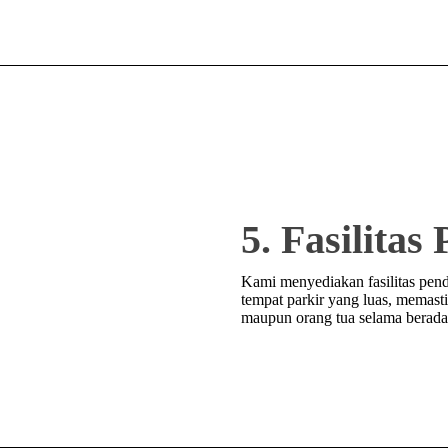
5. Fasilita
Kami menyediakan fasilitas pendu
tempat parkir yang luas, memas
maupun orang tua selama berad