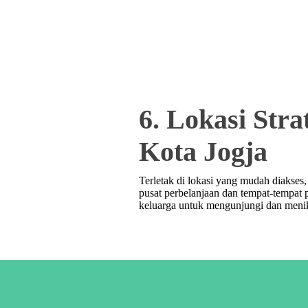
6. Lokasi Stra
Kota Jogja
Terletak di lokasi yang mudah diakses
pusat perbelanjaan dan tempat-tempat
keluarga untuk mengunjungi dan menik