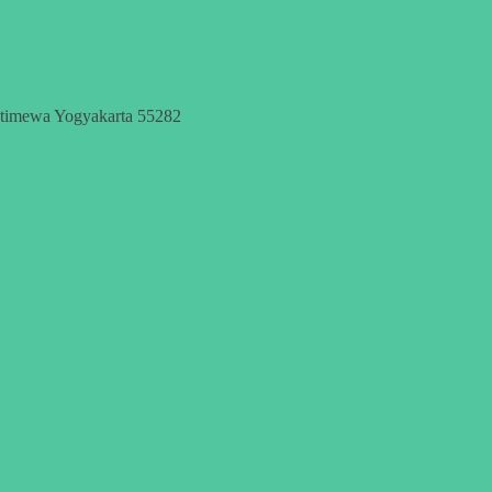
stimewa Yogyakarta 55282