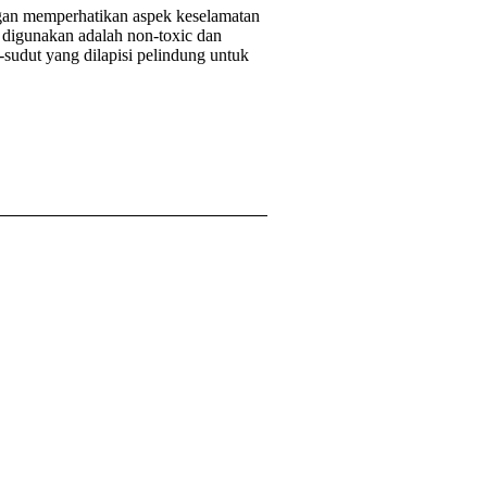
gan memperhatikan aspek keselamatan
 digunakan adalah non-toxic dan
sudut yang dilapisi pelindung untuk