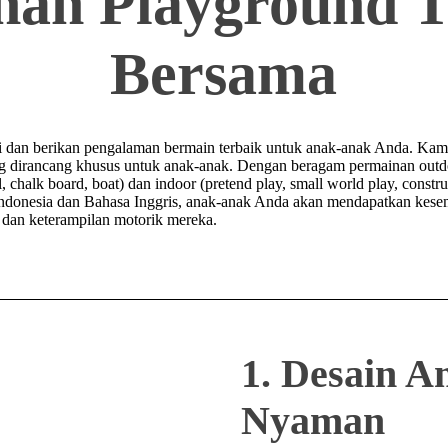
han Playground
Bersama
dan berikan pengalaman bermain terbaik untuk anak-anak Anda. Ka
g dirancang khusus untuk anak-anak. Dengan beragam permainan outdoo
 chalk board, boat) dan indoor (pretend play, small world play, construc
ndonesia dan Bahasa Inggris, anak-anak Anda akan mendapatkan kesem
 dan keterampilan motorik mereka.
1. Desain 
Nyaman