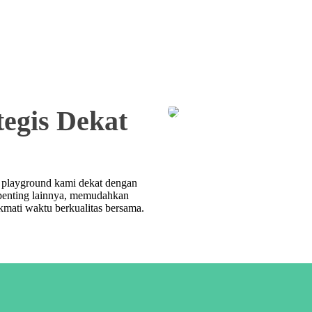
tegis Dekat
, playground kami dekat dengan
 penting lainnya, memudahkan
mati waktu berkualitas bersama.