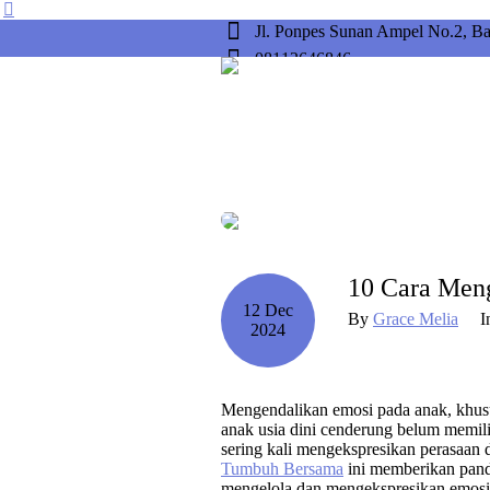
Jl. Ponpes Sunan Ampel No.2, B
08112646846
10 Cara Men
12 Dec
By
Grace Melia
I
2024
Mengendalikan emosi pada anak, khusus
anak usia dini cenderung belum memil
sering kali mengekspresikan perasaan d
Tumbuh Bersama
ini memberikan pand
mengelola dan mengekspresikan emosi 