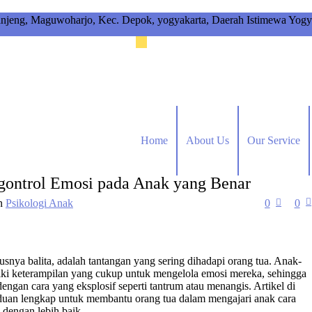
anjeng, Maguwoharjo, Kec. Depok, yogyakarta, Daerah Istimewa Yogy
Home
About Us
Our Service
gontrol Emosi pada Anak yang Benar
n
Psikologi Anak
0
0
nya balita, adalah tantangan yang sering dihadapi orang tua. Anak-
iki keterampilan yang cukup untuk mengelola emosi mereka, sehingga
engan cara yang eksplosif seperti tantrum atau menangis. Artikel di
uan lengkap untuk membantu orang tua dalam mengajari anak cara
dengan lebih baik.