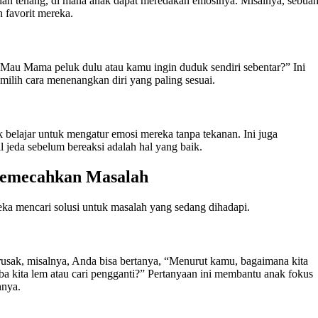
an tenang, di mana anak dapat meredakan emosinya. Misalnya, sebua
 favorit mereka.
 “Mau Mama peluk dulu atau kamu ingin duduk sendiri sebentar?” Ini
lih cara menenangkan diri yang paling sesuai.
elajar untuk mengatur emosi mereka tanpa tekanan. Ini juga
eda sebelum bereaksi adalah hal yang baik.
Memecahkan Masalah
ka mencari solusi untuk masalah yang sedang dihadapi.
usak, misalnya, Anda bisa bertanya, “Menurut kamu, bagaimana kita
 kita lem atau cari pengganti?” Pertanyaan ini membantu anak fokus
hnya.