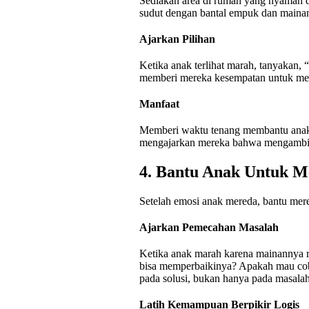
Sediakan area di rumah yang nyaman d
sudut dengan bantal empuk dan mainan
Ajarkan Pilihan
Ketika anak terlihat marah, tanyakan,
memberi mereka kesempatan untuk memi
Manfaat
Memberi waktu tenang membantu anak b
mengajarkan mereka bahwa mengambil j
4. Bantu Anak Untuk 
Setelah emosi anak mereda, bantu mere
Ajarkan Pemecahan Masalah
Ketika anak marah karena mainannya r
bisa memperbaikinya? Apakah mau coba
pada solusi, bukan hanya pada masala
Latih Kemampuan Berpikir Logis