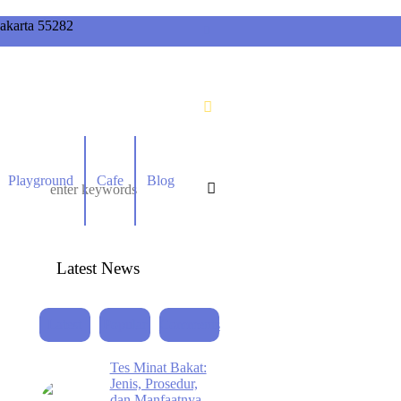
akarta 55282
Playground
Cafe
Blog
Latest News
Latest
Popular
Comments
Tes Minat Bakat:
Jenis, Prosedur,
dan Manfaatnya