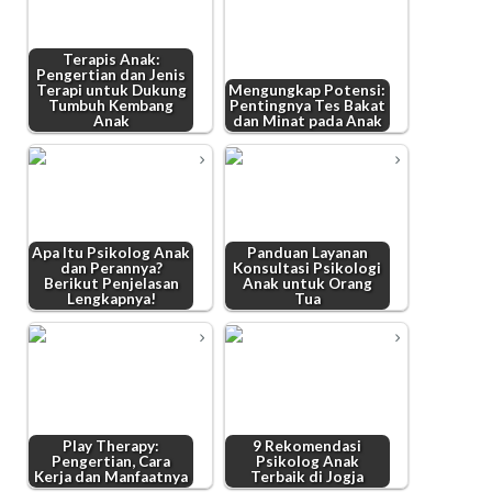
Terapis Anak:
Pengertian dan Jenis
Terapi untuk Dukung
Mengungkap Potensi:
Tumbuh Kembang
Pentingnya Tes Bakat
Anak
dan Minat pada Anak
Apa Itu Psikolog Anak
Panduan Layanan
dan Perannya?
Konsultasi Psikologi
Berikut Penjelasan
Anak untuk Orang
Lengkapnya!
Tua
Play Therapy:
9 Rekomendasi
Pengertian, Cara
Psikolog Anak
Kerja dan Manfaatnya
Terbaik di Jogja