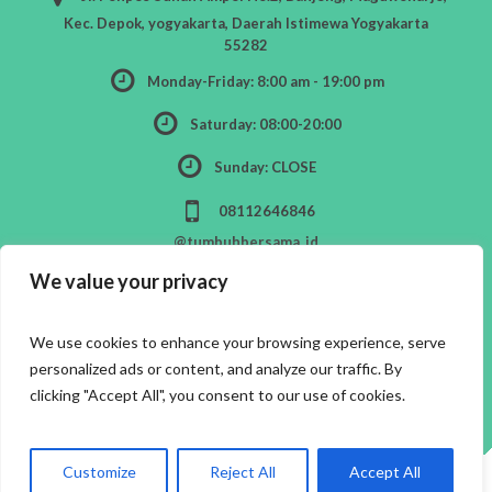
Kec. Depok, yogyakarta, Daerah Istimewa Yogyakarta
55282
Monday-Friday: 8:00 am - 19:00 pm
Saturday: 08:00-20:00
Sunday: CLOSE
08112646846
@tumbuhbersama_id
We value your privacy
We use cookies to enhance your browsing experience, serve
personalized ads or content, and analyze our traffic. By
clicking "Accept All", you consent to our use of cookies.
Customize
Reject All
Accept All
Tumbuhbersama.co © 2026 / All Rights Reserved