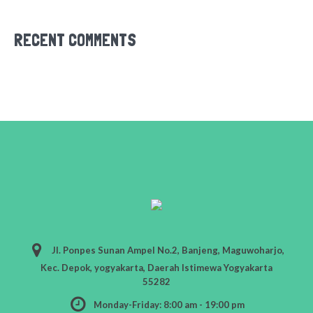
RECENT COMMENTS
Jl. Ponpes Sunan Ampel No.2, Banjeng, Maguwoharjo,
Kec. Depok, yogyakarta, Daerah Istimewa Yogyakarta
55282
Monday-Friday: 8:00 am - 19:00 pm