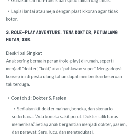
Gunakan cat non-toksik dan spidol aman bagi anak.
Lapisi lantai atau meja dengan plastik koran agar tidak
kotor.
3. ROLE-PLAY ADVENTURE: TEMA DOKTER, PETUALANG
HUTAN, DSB.
Deskripsi Singkat
Anak sering bermain peran (role-play) di rumah, seperti
menjadi “dokter,” “koki,” atau “pahlawan super.” Mengadopsi
konsep ini di pesta ulang tahun dapat memberikan keseruan
tak terduga.
Contoh 1: Dokter & Pasien
Sediakan kit dokter mainan, boneka, dan skenario
sederhana: “Ada boneka sakit perut. Dokter cilik harus
memeriksa.” Setiap anak bergantian menjadi dokter, pasien,
dan perawat. Seru, lucu, dan mengedukasi.