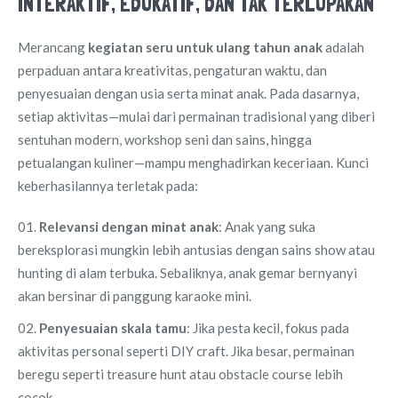
INTERAKTIF, EDUKATIF, DAN TAK TERLUPAKAN
Merancang
kegiatan seru untuk ulang tahun anak
adalah
perpaduan antara kreativitas, pengaturan waktu, dan
penyesuaian dengan usia serta minat anak. Pada dasarnya,
setiap aktivitas—mulai dari permainan tradisional yang diberi
sentuhan modern, workshop seni dan sains, hingga
petualangan kuliner—mampu menghadirkan keceriaan. Kunci
keberhasilannya terletak pada:
Relevansi dengan minat anak
: Anak yang suka
bereksplorasi mungkin lebih antusias dengan sains show atau
hunting di alam terbuka. Sebaliknya, anak gemar bernyanyi
akan bersinar di panggung karaoke mini.
Penyesuaian skala tamu
: Jika pesta kecil, fokus pada
aktivitas personal seperti DIY craft. Jika besar, permainan
beregu seperti treasure hunt atau obstacle course lebih
cocok.