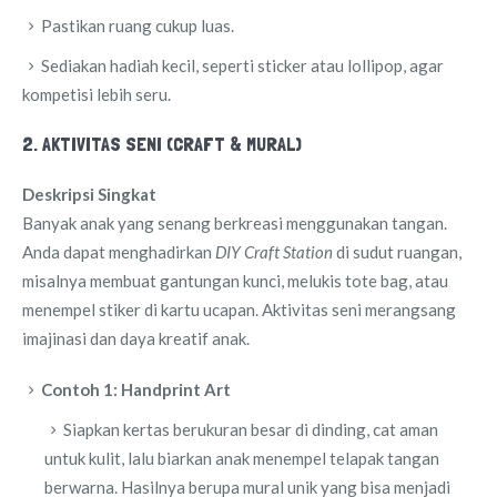
Pastikan ruang cukup luas.
Sediakan hadiah kecil, seperti sticker atau lollipop, agar
kompetisi lebih seru.
2. AKTIVITAS SENI (CRAFT & MURAL)
Deskripsi Singkat
Banyak anak yang senang berkreasi menggunakan tangan.
Anda dapat menghadirkan
DIY Craft Station
di sudut ruangan,
misalnya membuat gantungan kunci, melukis tote bag, atau
menempel stiker di kartu ucapan. Aktivitas seni merangsang
imajinasi dan daya kreatif anak.
Contoh 1: Handprint Art
Siapkan kertas berukuran besar di dinding, cat aman
untuk kulit, lalu biarkan anak menempel telapak tangan
berwarna. Hasilnya berupa mural unik yang bisa menjadi