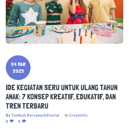
04 MAR
2025
IDE KEGIATAN SERU UNTUK ULANG TAHUN
ANAK: 7 KONSEP KREATIF, EDUKATIF, DAN
TREN TERBARU
By
Tumbuh Bersama Editorial
In
Creativity
0
0