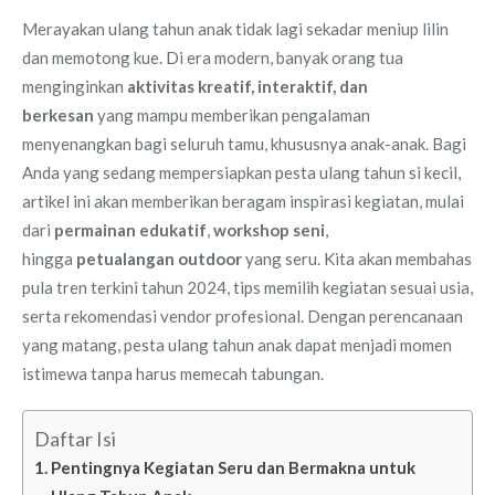
Merayakan ulang tahun anak tidak lagi sekadar meniup lilin
dan memotong kue. Di era modern, banyak orang tua
menginginkan
aktivitas kreatif, interaktif, dan
berkesan
yang mampu memberikan pengalaman
menyenangkan bagi seluruh tamu, khususnya anak-anak. Bagi
Anda yang sedang mempersiapkan pesta ulang tahun si kecil,
artikel ini akan memberikan beragam inspirasi kegiatan, mulai
dari
permainan edukatif
,
workshop seni
,
hingga
petualangan outdoor
yang seru. Kita akan membahas
pula tren terkini tahun 2024, tips memilih kegiatan sesuai usia,
serta rekomendasi vendor profesional. Dengan perencanaan
yang matang, pesta ulang tahun anak dapat menjadi momen
istimewa tanpa harus memecah tabungan.
Daftar Isi
Pentingnya Kegiatan Seru dan Bermakna untuk