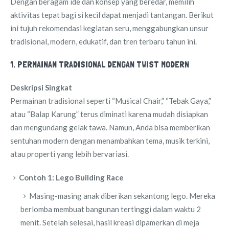
Dengan beragam ide dan konsep yang beredar, memilih
aktivitas tepat bagi si kecil dapat menjadi tantangan. Berikut
ini tujuh rekomendasi kegiatan seru, menggabungkan unsur
tradisional, modern, edukatif, dan tren terbaru tahun ini.
1. PERMAINAN TRADISIONAL DENGAN TWIST MODERN
Deskripsi Singkat
Permainan tradisional seperti “Musical Chair,” “Tebak Gaya,”
atau “Balap Karung” terus diminati karena mudah disiapkan
dan mengundang gelak tawa. Namun, Anda bisa memberikan
sentuhan modern dengan menambahkan tema, musik terkini,
atau properti yang lebih bervariasi.
Contoh 1: Lego Building Race
Masing-masing anak diberikan sekantong lego. Mereka
berlomba membuat bangunan tertinggi dalam waktu 2
menit. Setelah selesai, hasil kreasi dipamerkan di meja