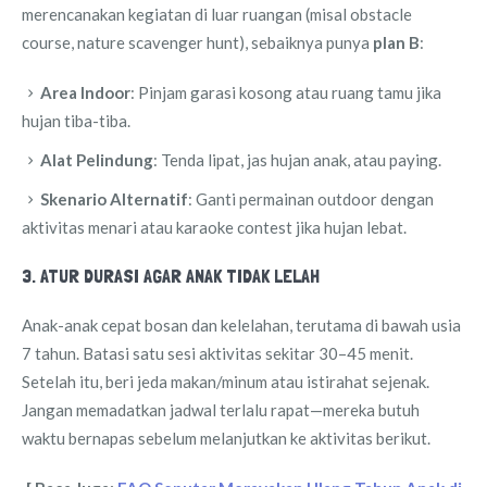
merencanakan kegiatan di luar ruangan (misal obstacle
course, nature scavenger hunt), sebaiknya punya
plan B
:
Area Indoor
: Pinjam garasi kosong atau ruang tamu jika
hujan tiba-tiba.
Alat Pelindung
: Tenda lipat, jas hujan anak, atau paying.
Skenario Alternatif
: Ganti permainan outdoor dengan
aktivitas menari atau karaoke contest jika hujan lebat.
3. ATUR DURASI AGAR ANAK TIDAK LELAH
Anak-anak cepat bosan dan kelelahan, terutama di bawah usia
7 tahun. Batasi satu sesi aktivitas sekitar 30–45 menit.
Setelah itu, beri jeda makan/minum atau istirahat sejenak.
Jangan memadatkan jadwal terlalu rapat—mereka butuh
waktu bernapas sebelum melanjutkan ke aktivitas berikut.