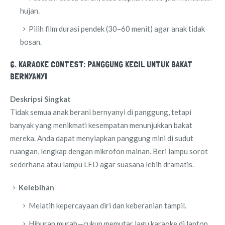
hujan.
Pilih film durasi pendek (30–60 menit) agar anak tidak
bosan.
6. KARAOKE CONTEST: PANGGUNG KECIL UNTUK BAKAT
BERNYANYI
Deskripsi Singkat
Tidak semua anak berani bernyanyi di panggung, tetapi
banyak yang menikmati kesempatan menunjukkan bakat
mereka. Anda dapat menyiapkan panggung mini di sudut
ruangan, lengkap dengan mikrofon mainan. Beri lampu sorot
sederhana atau lampu LED agar suasana lebih dramatis.
Kelebihan
Melatih kepercayaan diri dan keberanian tampil.
Hiburan murah—cukup memutar lagu karaoke di laptop