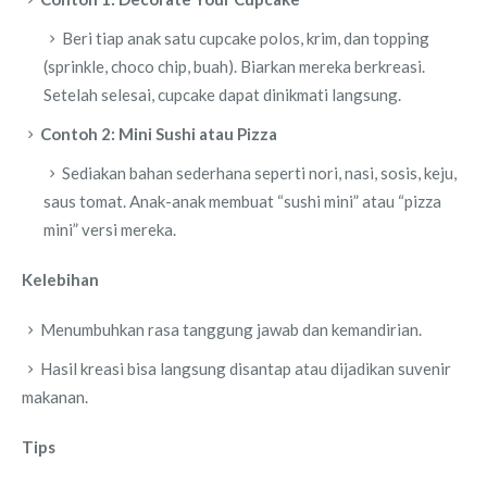
Beri tiap anak satu cupcake polos, krim, dan topping
(sprinkle, choco chip, buah). Biarkan mereka berkreasi.
Setelah selesai, cupcake dapat dinikmati langsung.
Contoh 2: Mini Sushi atau Pizza
Sediakan bahan sederhana seperti nori, nasi, sosis, keju,
saus tomat. Anak-anak membuat “sushi mini” atau “pizza
mini” versi mereka.
Kelebihan
Menumbuhkan rasa tanggung jawab dan kemandirian.
Hasil kreasi bisa langsung disantap atau dijadikan suvenir
makanan.
Tips