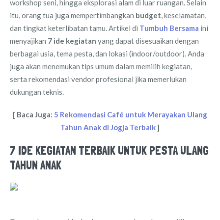
workshop seni, hingga eksplorasi alam di luar ruangan. Selain
itu, orang tua juga mempertimbangkan
budget
, keselamatan,
dan tingkat keterlibatan tamu. Artikel di
Tumbuh Bersama
ini
menyajikan
7 ide kegiatan
yang dapat disesuaikan dengan
berbagai usia, tema pesta, dan lokasi (indoor/outdoor). Anda
juga akan menemukan tips umum dalam memilih kegiatan,
serta rekomendasi vendor profesional jika memerlukan
dukungan teknis.
[ Baca Juga:
5 Rekomendasi Café untuk Merayakan Ulang
Tahun Anak di Jogja Terbaik
]
7 IDE KEGIATAN TERBAIK UNTUK PESTA ULANG
TAHUN ANAK