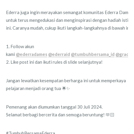
Ederra juga ingin merayakan semangat komunitas Ederra Dames
untuk terus mengedukasi dan menginspirasi dengan hadiah istim
ini. Caranya mudah, cukup ikuti langkah-langkahnya di bawah ini:
1. Follow akun
kami
@ederradames
@ederraid
@tumbuhbersama_id
@grace.m
2. Like post ini dan ikuti rules di slide selanjutnya!
Jangan lewatkan kesempatan berharga ini untuk memperkaya
pelajaran menjadi orang tua 🌟✨
Pemenang akan diumumkan tanggal 30 Juli 2024.
Selamat berbagi bercerita dan semoga beruntung! 🫶🏻
#TumbuhBersamaEderra