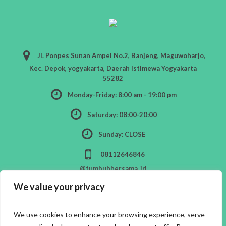
Jl. Ponpes Sunan Ampel No.2, Banjeng, Maguwoharjo,
Kec. Depok, yogyakarta, Daerah Istimewa Yogyakarta
55282
Monday-Friday: 8:00 am - 19:00 pm
Saturday: 08:00-20:00
Sunday: CLOSE
08112646846
@tumbuhbersama_id
We value your privacy
We use cookies to enhance your browsing experience, serve