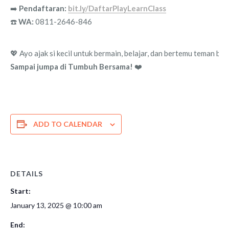
➡️
Pendaftaran:
bit.ly/DaftarPlayLearnClass
☎️
WA:
0811-2646-846
💖 Ayo ajak si kecil untuk bermain, belajar, dan bertemu teman bar
Sampai jumpa di Tumbuh Bersama!
❤️
ADD TO CALENDAR
DETAILS
Start:
January 13, 2025 @ 10:00 am
End: