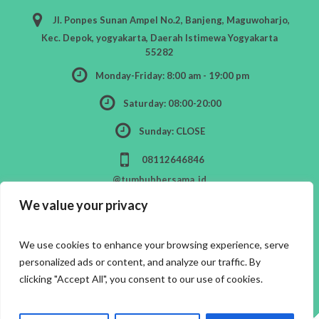
Jl. Ponpes Sunan Ampel No.2, Banjeng, Maguwoharjo,
Kec. Depok, yogyakarta, Daerah Istimewa Yogyakarta
55282
Monday-Friday: 8:00 am - 19:00 pm
Saturday: 08:00-20:00
Sunday: CLOSE
08112646846
@tumbuhbersama_id
We value your privacy
We use cookies to enhance your browsing experience, serve
personalized ads or content, and analyze our traffic. By
clicking "Accept All", you consent to our use of cookies.