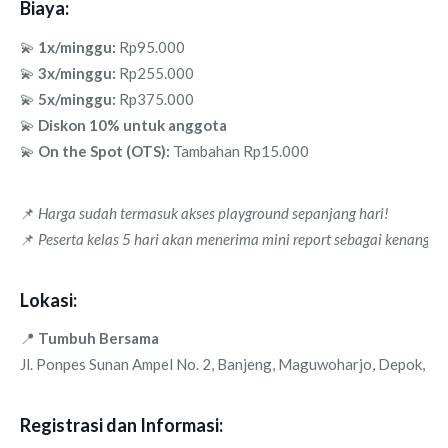
Biaya:
💫
1x/minggu:
Rp95.000
💫
3x/minggu:
Rp255.000
💫
5x/minggu:
Rp375.000
💫
Diskon 10% untuk anggota
💫
On the Spot (OTS):
Tambahan Rp15.000
📌
Harga sudah termasuk akses playground sepanjang hari!
📌
Peserta kelas 5 hari akan menerima mini report sebagai kenang-k
Lokasi:
📍
Tumbuh Bersama
Jl. Ponpes Sunan Ampel No. 2, Banjeng, Maguwoharjo, Depok, Sl
Registrasi dan Informasi: