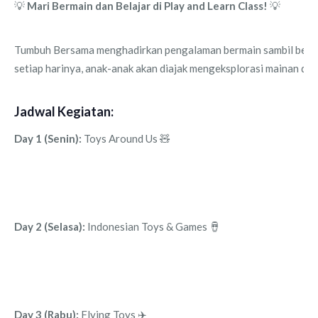
💡
Mari Bermain dan Belajar di Play and Learn Class!
💡
Tumbuh Bersama menghadirkan pengalaman bermain sambil belaja
setiap harinya, anak-anak akan diajak mengeksplorasi mainan dan
Jadwal Kegiatan:
Day 1 (Senin):
Toys Around Us 🧸
Day 2 (Selasa):
Indonesian Toys & Games 🪘
Day 3 (Rabu):
Flying Toys ✈️