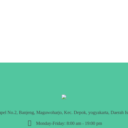
mpel No.2, Banjeng, Maguwoharjo, Kec. Depok, yogyakarta, Daerah I
Monday-Friday: 8:00 am - 19:00 pm