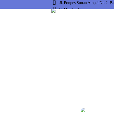
Jl. Ponpes Sunan Ampel No.2, B
08112646846