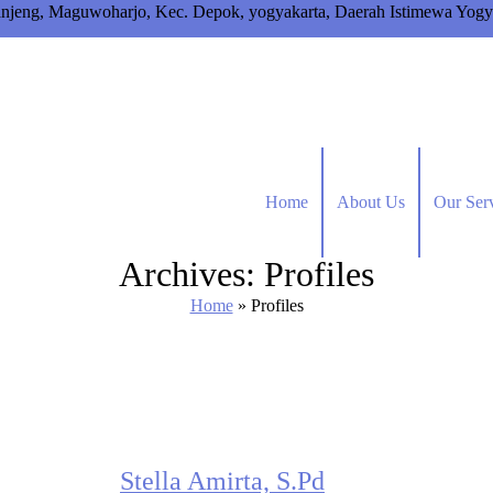
anjeng, Maguwoharjo, Kec. Depok, yogyakarta, Daerah Istimewa Yogy
Home
About Us
Our Ser
Archives:
Profiles
Home
»
Profiles
Stella Amirta, S.Pd