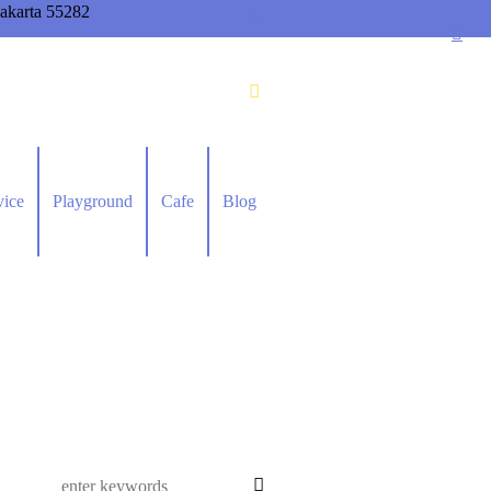
akarta 55282
vice
Playground
Cafe
Blog